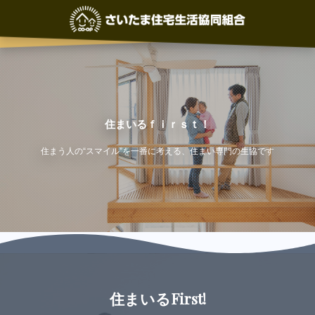
住まいるｆｉｒｓｔ！
住まう人の“スマイル”を一番に考える、住まい専門の生協です
住まいるFirst!